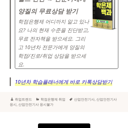
양질의 무료상담 받기
학점은행제 어디까지 알고 있나
요? 나의 현재 수준을 진단받고,
무료 전자책을 받으세요. 그리
고 10년차 전문가에게 양질의
학점/진로/취업 상담을 받으세
요.
10년차 학습플래너에게 바로 카톡상담받기
Author
Categories
Tags
취업트렌드
학점은행제 취업
산업안전기사
,
산업안전기사
응시
,
산업안전기사 응시불가