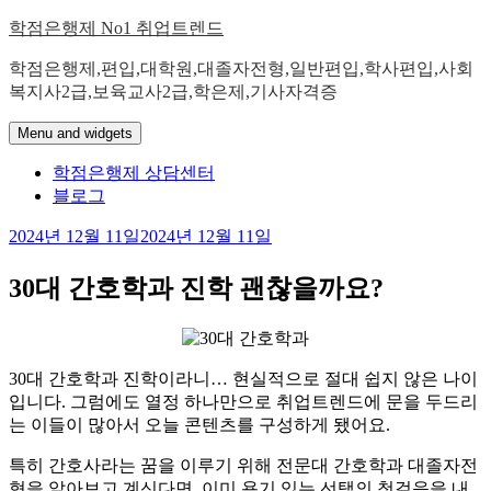
Skip
학점은행제 No1 취업트렌드
to
content
학점은행제,편입,대학원,대졸자전형,일반편입,학사편입,사회
복지사2급,보육교사2급,학은제,기사자격증
Menu and widgets
학점은행제 상담센터
블로그
2024년 12월 11일
2024년 12월 11일
30대 간호학과 진학 괜찮을까요?
30대 간호학과 진학이라니… 현실적으로 절대 쉽지 않은 나이
입니다. 그럼에도 열정 하나만으로 취업트렌드에 문을 두드리
는 이들이 많아서 오늘 콘텐츠를 구성하게 됐어요.
​특히 간호사라는 꿈을 이루기 위해 전문대 간호학과 대졸자전
형을 알아보고 계신다면, 이미 용기 있는 선택의 첫걸음을 내