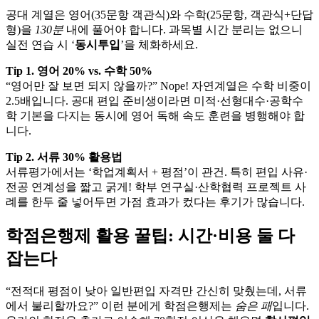
공대 계열은 영어(35문항 객관식)와 수학(25문항, 객관식+단답
형)을
130분
내에 풀어야 합니다. 과목별 시간 분리는 없으니
실전 연습 시 ‘
동시투입
’을 체화하세요.
Tip 1. 영어 20% vs. 수학 50%
“영어만 잘 보면 되지 않을까?” Nope! 자연계열은 수학 비중이
2.5배입니다. 공대 편입 준비생이라면 미적·선형대수·공학수
학 기본을 다지는 동시에 영어 독해 속도 훈련을 병행해야 합
니다.
Tip 2. 서류 30% 활용법
서류평가에서는 ‘학업계획서 + 평점’이 관건. 특히 편입 사유·
전공 연계성을 짧고 굵게! 학부 연구실·산학협력 프로젝트 사
례를 한두 줄 넣어두면 가점 효과가 컸다는 후기가 많습니다.
학점은행제 활용 꿀팁: 시간·비용 둘 다
잡는다
“전적대 평점이 낮아 일반편입 자격만 간신히 맞췄는데, 서류
에서 불리할까요?” 이런 분에게 학점은행제는
숨은 패
입니다.