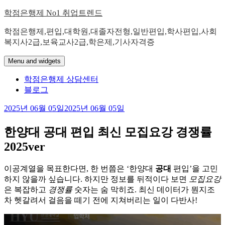
Skip
학점은행제 No1 취업트렌드
to
content
학점은행제,편입,대학원,대졸자전형,일반편입,학사편입,사회
복지사2급,보육교사2급,학은제,기사자격증
Menu and widgets
학점은행제 상담센터
블로그
2025년 06월 05일
2025년 06월 05일
한양대 공대 편입 최신 모집요강 경쟁률
2025ver
이공계열을 목표한다면, 한 번쯤은 ‘한양대
공대
편입’을 고민
하지 않을까 싶습니다. 하지만 정보를 뒤적이다 보면
모집요강
은 복잡하고
경쟁률
숫자는 숨 막히죠. 최신 데이터가 뭔지조
차 헷갈려서 걸음을 떼기 전에 지쳐버리는 일이 다반사!