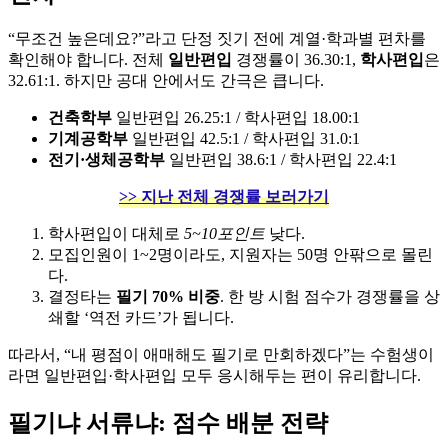
“무조건 높은데요?”라고 단정 짓기 전에 계열·학과별 편차를
확인해야 합니다. 전체
일반편입
경쟁률이 36.30:1,
학사편입
은
32.61:1. 하지만 공대 안에서도 간극은 큽니다.
건축학부
일반편입 26.25:1 / 학사편입 18.00:1
기계공학부
일반편입 42.5:1 / 학사편입 31.0:1
전기·생체공학부
일반편입 38.6:1 / 학사편입 22.4:1
>> 지난 전체 경쟁률 보러가기
학사편입이 대체로
5~10포인트
낮다.
모집인원이 1~2명이라도, 지원자는 50명 안팎으로 몰린
다.
결정타는
필기 70% 비중
. 한 방 시험 점수가 경쟁률을 상
쇄할 ‘역전 카드’가 됩니다.
따라서, “내 평점이 애매해도 필기로 만회하겠다”는 수험생이
라면 일반편입·학사편입 모두 응시해두는 편이 유리합니다.
필기냐 서류냐: 점수 배분 전략