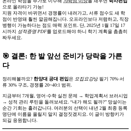
온라인 학점을 추가로 이수해
70학점 이상
을 채우면
학사편입
으로 올라타기 가능!
지원 자격이 바뀌면서 경쟁률이 내려가고, 서류 점수도 새 학
점이 반영돼 훨씬 깔끔해집니다. 오프라인보다 저렴하고, 직장
병행이 가능하다는 점도 매력 포인트. 단, 2025년 1월 17일 17
시까지
성적증명 PDF
를 업로드해야 하니 학기 계획을 촘촘히
짜두세요.
🎯 결론: 한 발 앞선 준비가 당락을 가른
다
정리해볼까요?
한양대
공대
편입
은
모집요강
상 필기 70%·서
류 30% 구조, 경쟁률 20~40:1 범위.
지금부터 7개월, 영어·수학 실전 문제 → 학업계획서 브러시업
→ 성적 관리 루틴을 돌려보세요. “내가 해도 될까?” 망설이는
순간 기회는 흘러갑니다. 여러분의 선택이 내년 2월 최종 등록
명단에 이름을 올릴지 말지 결정짓겠지요. 이 글이 방향키가
되길 응원합니다.