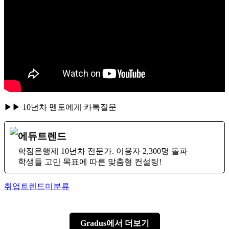
▶▶ 10년차 멘토에게 카톡질문
에듀트렌드
학점은행제 10년차 전문가. 이용자 2,300명 돌파
학생들 고민 목표에 따른 맞춤형 컨설팅!
Author
Categories
취업트렌드
미분류
Gradus에서 더보기