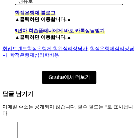
권유로
학점은행제 블로그
▲클릭하면 이동합니다.▲
9년차 학습플래너에게 바로 카톡상담받기
▲클릭하면 이동합니다.▲
Author
Categories
Tags
취업트렌드
학점은행제 학위
심리상담사
,
학점은행제심리상담
사
,
학점은행제심리학비용
Gradus에서 더보기
답글 남기기
이메일 주소는 공개되지 않습니다.
필수 필드는
*
로 표시됩니
다