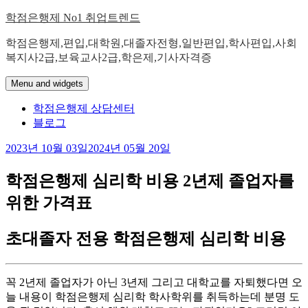
Skip
학점은행제 No1 취업트렌드
to
content
학점은행제,편입,대학원,대졸자전형,일반편입,학사편입,사회
복지사2급,보육교사2급,학은제,기사자격증
Menu and widgets
학점은행제 상담센터
블로그
2023년 10월 03일
2024년 05월 20일
학점은행제 심리학 비용 2년제 졸업자를
위한 가격표
초대졸자 전용 학점은행제 심리학 비용
꼭 2년제 졸업자가 아닌 3년제 그리고 대학교를 자퇴했다면 오
늘 내용이 학점은행제 심리학 학사학위를 취득하는데 분명 도