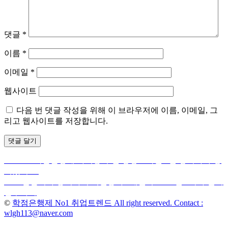
댓글
*
이름
*
이메일
*
웹사이트
다음 번 댓글 작성을 위해 이 브라우저에 이름, 이메일, 그
리고 웹사이트를 저장합니다.
Previous
Previous
학점은행제 자격증 추천 평생교육원 9년 경력자가 정
글
post:
리했어요.
탐
Next
Next
산림기사 응시자격 비전공자 6개월 후 2024년 2회차 필기
post:
접수하기
색
©
학점은행제 No1 취업트렌드 All right reserved. Contact :
wlgh113@naver.com