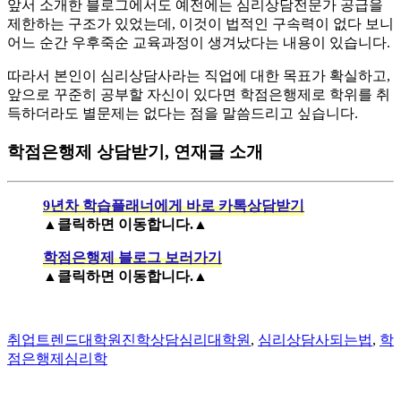
​앞서 소개한 블로그에서도 예전에는 심리상담전문가 공급을
제한하는 구조가 있었는데, 이것이 법적인 구속력이 없다 보니
어느 순간 우후죽순 교육과정이 생겨났다는 내용이 있습니다.
​따라서 본인이 심리상담사라는 직업에 대한 목표가 확실하고,
앞으로 꾸준히 공부할 자신이 있다면 학점은행제로 학위를 취
득하더라도 별문제는 없다는 점을 말씀드리고 싶습니다.
학점은행제 상담받기, 연재글 소개
9년차 학습플래너에게 바로 카톡상담받기
▲클릭하면 이동합니다.▲
학점은행제 블로그 보러가기
▲클릭하면 이동합니다.▲
Author
Categories
Tags
취업트렌드
대학원진학
상담심리대학원
,
심리상담사되는법
,
학
점은행제심리학