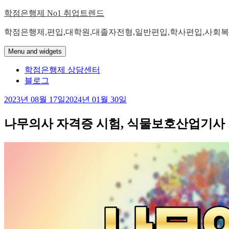
Skip
학점은행제 No1 취업트렌드
to
content
학점은행제,편입,대학원,대졸자전형,일반편입,학사편입,사회복
Menu and widgets
학점은행제 상담센터
블로그
2023년 08월 17일
2024년 01월 30일
나무의사 자격증 시험, 식물보호산업기사