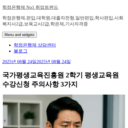
Skip
학점은행제 No1 취업트렌드
to
content
학점은행제,편입,대학원,대졸자전형,일반편입,학사편입,사회
복지사2급,보육교사2급,학은제,기사자격증
Menu and widgets
학점은행제 상담센터
블로그
2025년 08월 24일
2025년 08월 24일
국가평생교육진흥원 2학기 평생교육원
수강신청 주의사항 3가지