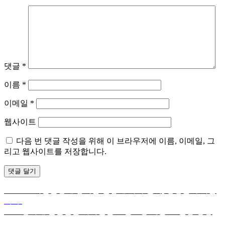
댓글
*
이름
*
이메일
*
웹사이트
다음 번 댓글 작성을 위해 이 브라우저에 이름, 이메일, 그
리고 웹사이트를 저장합니다.
Previous
Previous
학점은행제 등록금 전공에 따라 단가, 경쟁률이 다릅
글
post:
니다.
탐
Next
Next
경북대 일반편입 학사편입 모집요강 핵심3 – 전공 경쟁
post:
률, 토익, 지원자격