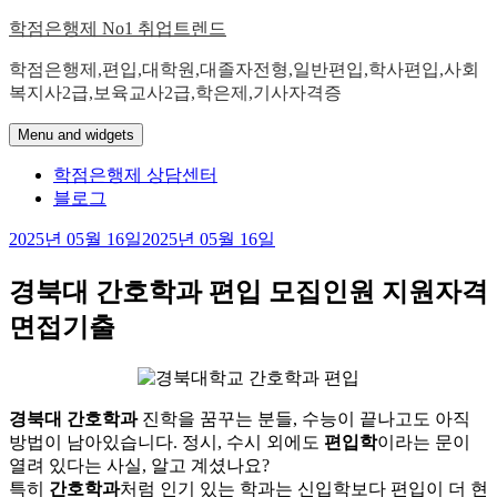
Skip
학점은행제 No1 취업트렌드
to
content
학점은행제,편입,대학원,대졸자전형,일반편입,학사편입,사회
복지사2급,보육교사2급,학은제,기사자격증
Menu and widgets
학점은행제 상담센터
블로그
2025년 05월 16일
2025년 05월 16일
경북대 간호학과 편입 모집인원 지원자격
면접기출
경북대 간호학과
진학을 꿈꾸는 분들, 수능이 끝나고도 아직
방법이 남아있습니다. 정시, 수시 외에도
편입학
이라는 문이
열려 있다는 사실, 알고 계셨나요?
특히
간호학과
처럼 인기 있는 학과는 신입학보다 편입이 더 현