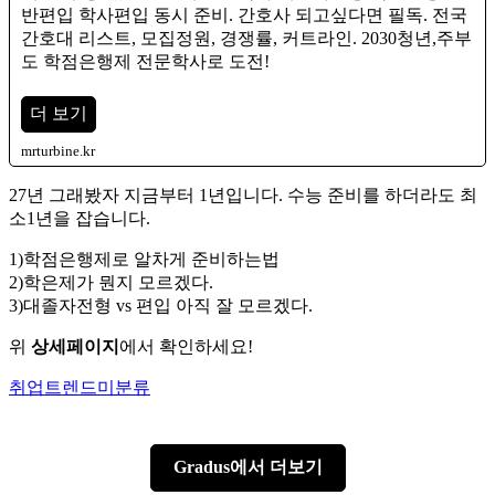
반편입 학사편입 동시 준비. 간호사 되고싶다면 필독. 전국
간호대 리스트, 모집정원, 경쟁률, 커트라인. 2030청년,주부
도 학점은행제 전문학사로 도전!
더 보기
mrturbine.kr
27년 그래봤자 지금부터 1년입니다. 수능 준비를 하더라도 최
소1년을 잡습니다.
1)학점은행제로 알차게 준비하는법
2)학은제가 뭔지 모르겠다.
3)대졸자전형 vs 편입 아직 잘 모르겠다.
위
상세페이지
에서 확인하세요!
Author
Categories
취업트렌드
미분류
Gradus에서 더보기