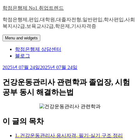
Skip
학점은행제 No1 취업트렌드
to
content
학점은행제,편입,대학원,대졸자전형,일반편입,학사편입,사회
복지사2급,보육교사2급,학은제,기사자격증
Menu and widgets
학점은행제 상담센터
블로그
2025년 07월 24일
2025년 07월 24일
건강운동관리사 관련학과 졸업장, 시험
공부 동시 해결하는법
이 글의 목차
1. 건강운동관리사 응시자격, 필기·실기 구조 정리