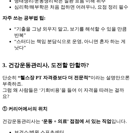
병태생리/운동생리학은 질환 흐름 이해 위주
심리학/해부학은 처음 접하면 어려우나, 요점 정리 필수
자주 쓰는 공부법 팁:
“기출을 그냥 외우지 말고, 보기를 해석할 수 있을 만큼
반복”
“스터디는 책임 분담식으로 운영, 아니면 혼자 하는 게
낫다”
3. 건강운동관리사, 도전할 만할까?
단순히
“헬스장 PT 자격증보다 더 전문적”
이라는 설명만으론
부족하죠.
그럼 왜 사람들은 ‘기회비용’을 들여 이 자격을 따려는 걸까
요?
① 커리어에서의 위치
건강운동관리사는
‘운동 + 의료’ 접점에 서 있는 직업
입니다.
보건소/병원 스포츠센터