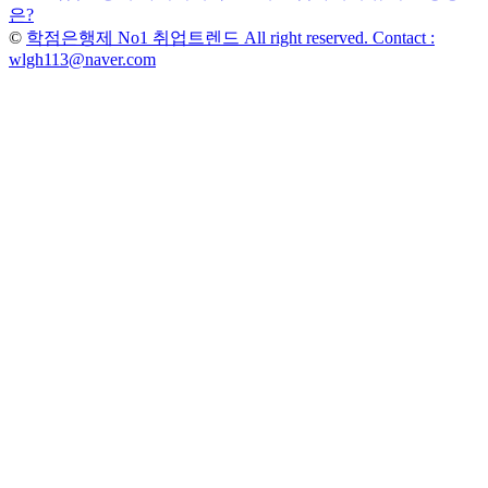
post:
은?
색
©
학점은행제 No1 취업트렌드 All right reserved. Contact :
wlgh113@naver.com