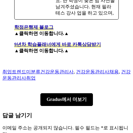
요. ​한 학생이 늦은 밤 사연을
남겨주셨습니다. 현재 필라
테스 강사 업을 하고 있으며,
학점은행제 블로그
▲클릭하면 이동합니다.▲
9년차 학습플래너에게 바로 카톡상담받기
▲클릭하면 이동합니다.▲
Author
Categories
Tags
취업트렌드
미분류
건강운동관리사
,
건강운동관리사채용
,
건강
운동관리사취업
Gradus에서 더보기
답글 남기기
이메일 주소는 공개되지 않습니다.
필수 필드는
*
로 표시됩니