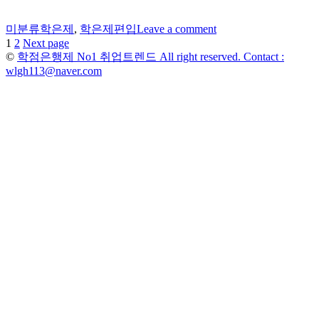
Categories
Tags
미분류
학은제
,
학은제편입
Leave a comment
Page
Page
1
2
Next page
글
©
학점은행제 No1 취업트렌드 All right reserved. Contact :
페
wlgh113@naver.com
이
지
매
김