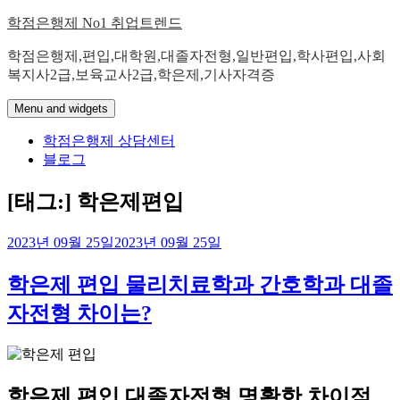
Skip
학점은행제 No1 취업트렌드
to
content
학점은행제,편입,대학원,대졸자전형,일반편입,학사편입,사회
복지사2급,보육교사2급,학은제,기사자격증
Menu and widgets
학점은행제 상담센터
블로그
[태그:]
학은제편입
2023년 09월 25일
2023년 09월 25일
학은제 편입 물리치료학과 간호학과 대졸
자전형 차이는?
학은제 편입 대졸자전형 명확한 차이점