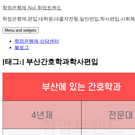
Skip
학점은행제 No1 취업트렌드
to
content
학점은행제,편입,대학원,대졸자전형,일반편입,학사편입,사회복
Menu and widgets
학점은행제 상담센터
블로그
[태그:]
부산간호학과학사편입