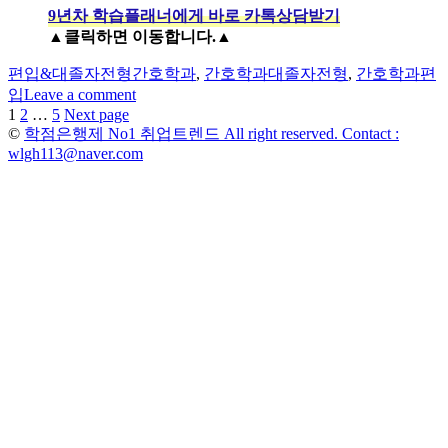
9년차 학습플래너에게 바로 카톡상담받기
▲클릭하면 이동합니다.▲
Categories
Tags
편입&대졸자전형
간호학과
,
간호학과대졸자전형
,
간호학과편
입
Leave a comment
Page
Page
Page
1
2
…
5
Next page
글
©
학점은행제 No1 취업트렌드 All right reserved. Contact :
페
wlgh113@naver.com
이
지
매
김