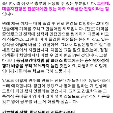
습니다. 뭐 이것은 충분히 논쟁할 수 있는 부분입니다.
그런데,
대졸자전형은 전문대에만 있는 아주 스페셜한 전형이라는 점
입니다.
원래 처음 취지는 대학 졸업 후 진로 변경을 희망하는 20대 청
년들에게 기회를 주려고 만들어진 제도입니다. (전문) 대학을
졸업했으면 전적대 성적과 면접만으로 평가하기 때문에 비교
적 심플하죠. 그런데, 이미 졸업한 학생들은 본인이 갖고 있는
성적을 어떻게 바꿀 수 없잖아요. 그래서 학점은행제로 점수를
새로 만들어서 지원합니다. 처음엔 그럴 필요 없었는데, 점점
경쟁률이 치열해져서 어쩔 수 없이 변질(?)된 것입니다. 그렇
다 보니
동남보건대처럼 탑 클래스 학교에서는 공인영어성적
평가 비중을 무려 70%까지 늘린 것
인데요. 다행히도 이렇게
영어평가를 하는 학교는 극히 드뭅니다.
앞으로 이렇게 변수를 만드는 전문대가 늘어나지 않을까 조심
스레 예측합니다. 장단이 있겠으나 영어를 잘하는 게 인생에
도움이 되면 됐지 안될리는 없습니다. 그리고 간호학과는 그
특성상 용어들이 영어가 많이 섞여 있으므로 긍정적인 마음을
갖고 영어 공부를 하는 게 어떨까 싶습니다.
간호학과 진학! 학점은행제 전문학사부터