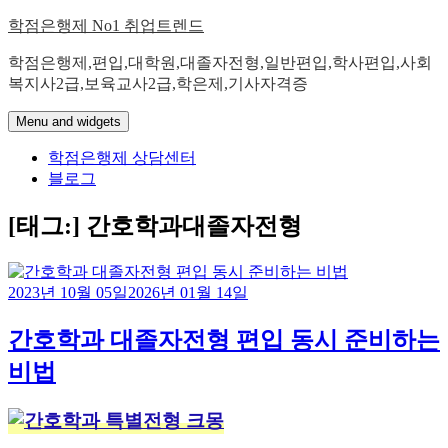
Skip
학점은행제 No1 취업트렌드
to
content
학점은행제,편입,대학원,대졸자전형,일반편입,학사편입,사회
복지사2급,보육교사2급,학은제,기사자격증
Menu and widgets
학점은행제 상담센터
블로그
[태그:]
간호학과대졸자전형
2023년 10월 05일
2026년 01월 14일
간호학과 대졸자전형 편입 동시 준비하는
비법