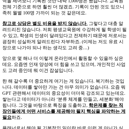
역을 세어보니 기록된 것만 대략 1,000명은 됐습니다. 교육원
전체 기준으로 하면 훨씬 더 많겠죠. 기록이 안된 것도 있으니
족히 월별 100명 가까이 되는 것 같은데요.
​참고로 상담은 별도 비용을 받지 않습니다
.
그렇다고 대충 알
려드리진 않습니다. 저희 평생교육원에 수강하게 될 학생이 될
수 있고, 학생의 인생이 달려있다고 전제하기 때문에 저로서는
굉장히 성실하게 알려드린다 자부하죠. (이제는 저도 유료 시
장으로 나가야 되나 하는 생각도 고려 중…)
​​앞으로 몇 해나 더 이렇게 온라인에서 활동할 수 있을까 싶은
데요. 요즘엔 인재 양성에 더 힘을 쓰고 있으며, 개인적인 사업
도 고려 중인데 뭐 이건 잡설입니다.
한 해 갈수록 더 중요하게 여기는 게 있습니다. 복기하는 것입
니다. 데이터를 쌓아만 가는 건 아무 의미가 없습니다. 요즘 뭐
GPT 관련해서 데이터의 중요성이 더더욱 강조되고 있는데요.
쌓는다고 데이터가 아니라 ‘분류 체계를 만들고, 세분화’해야
됩니다. 그것을 바탕으로 특징을 도출하고,
학은제를 찾는 직
장인들에게 어떤 서비스를 제공해야 될지 핵심을 파악하는 게
필요
하죠.
​플래너로서 해야 될 기본적인 일이란 바로 이런 게 아닌가 싶