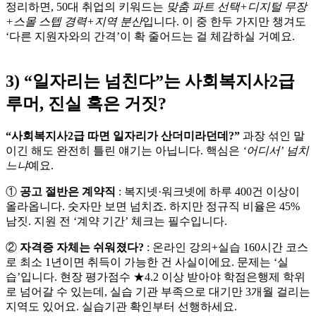
정리하면, 50대 취업의 키워드는
맞춤 파트 선택+디지털 무장
+스몰 스텝 경력+지역 분산
입니다. 이 중 한두 가지만 챙겨도
‘다른 지원자와의 간격’이 확 줄어드는 걸 체감하실 거예요.
3) “일자리는 넘친다”는 사회복지사2급
루머, 진실 혹은 거짓?
“사회복지사2급 따면 일자리가 산더미라던데?”
과장 섞인 말
이긴 해도 완전히 틀린 얘기는 아닙니다. 핵심은
‘어디서’ 넘치
느냐
예요.
①
공고 절반은 계약직
: 복지넷·워크넷에 하루 400건 이상이
올라옵니다. 숫자만 보면 넘치죠. 하지만 정규직 비율은 45%
남짓. 지원 전 ‘계약 기간’ 체크는 필수입니다.
②
자격증 자체는 쉬워졌다?
: 온라인 강의+실습 160시간 코스
로 최소 1년이면 취득이 가능한 건 사실이에요. 문제는 ‘실
습’입니다. 현장 평가점수
★
4.2 이상 받아야 학점은행제 학위
로 넘어갈 수 있는데, 실습 기관 부족으로 대기만 3개월 걸리는
지역도 있어요. 실습기관 확인부터 선행하세요.