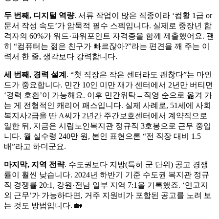
두 번째, 디지털 역량
. 서류 작업이 많은 직종이라 ‘컴활 1급 or
문서 작성 속도’가 암묵적 필수 스펙입니다. 실제로 중장년 합
격자의 60%가 워드·파워포인트 자격증을 함께 제출했어요. 괜
히 “컴퓨터는 젊은 친구가 빠르잖아?”라는 편견을 깨 주는 이
력서 한 줄, 생각보다 강력합니다.
세 번째, 경력 설계
. “첫 직장은 작은 센터라도 괜찮다”는 마인
드가 중요합니다. 민간 10인 미만 재가 센터에서 2년만 버티면
‘경력 호환’이 가능해요. 이후 민간위탁→직영 순으로 옮겨 가
는 게 전형적인 캐리어 패스입니다. 실제 사례로, 51세에 사회
복지사2급을 딴 A씨가 2년간 주간보호센터에서 계약직으로
일한 뒤, 지금은 시립노인복지관 정규직 3호봉으로 근무 중입
니다. 월 실수령 240만 원, 본인 표현으론 “전 직장 대비 1.5
배”라고 하더군요.
마지막, 지역 전략
. 수도권보다 지방(특히 군 단위) 공고 경쟁
률이 훨씬 낮습니다. 2024년 하반기 기준 수도권 복지관 정규
직 경쟁률 20:1, 강원·전남 일부 지역 7:1을 기록했죠. ‘연고지
외 근무’가 가능하다면, 거주 지원비가 포함된 공고를 노려 보
는 것도 방법입니다. 🏡