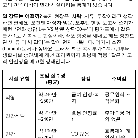
고의 70% 이상이 민간 시설이라는 통계가 있습니다.
일 강도는 어떨까?
복지 현장은 ‘사람+서류’ 투잡이라고 생각
하면 편해요. 오전엔 대상자 방문, 오후엔 행정 보고서 쓰기가
패턴. ‘전화 상담 1분 VS 방문 상담 30분’이 평가표에서 같은
숫자
로 기록되는 현실이라, 라포 형성을 제대로 해도 칭찬보
1
단 ‘서류 더 써 달라’는 말이 먼저 나옵니다. 여기서 소진
(burnout) 문제가 잦아요. 그래서 최근 복지부가 “2025년부터
생활시설 승진체계 개선·조리원까지 호봉제 적용” 같은 제도
적 안전망을 예고한 상태입니다.
초임 실수령
시설 유형
장점
주의점
(평균)
약 230만
급여 안정·복
공무원식 조
직영
~250만
지
직문화
약 210만
추가수당 거
호봉 인정률
민간위탁
~240만
↑
의 없음
약 190만
호봉제X, 계
민간
TO 많음
~220만
약직 다수