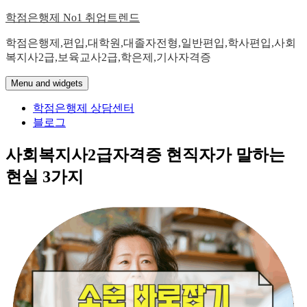
Skip
학점은행제 No1 취업트렌드
to
content
학점은행제,편입,대학원,대졸자전형,일반편입,학사편입,사회
복지사2급,보육교사2급,학은제,기사자격증
Menu and widgets
학점은행제 상담센터
블로그
사회복지사2급자격증 현직자가 말하는
현실 3가지