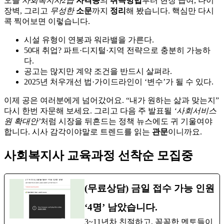
오늘
사회복지사2급
자격증
의
취득방법
부터 현장 급여, 나이
장벽, 그리고
무성한
소문
까지
정리
해 봤습니다. 핵심만 다시
콕 찍어보면 이렇습니다.
시설 유형이 연봉과 워라밸을 가른다.
50대 취업? 파트·디지털·지역 전략으로 충분히 가능하
다.
공고는 많지만 계약 조건을 반드시 살펴라.
2025년 처우개선 법·가이드라인이 ‘변수’가 될 수 있다.
이제 공은 여러분에게 넘어갔어요. “내가 원하는 삶과 맞는지”
다시 한번 자문해 보세요. 그리고 다음 주 발표될
‘사회서비스
원 확대안’
처럼 시장을 뒤흔드는 정책 뉴스에도 귀 기울여야
합니다. 시사 감각이야말로 트렌드를 읽는
관문
이니까요.
사회복지사 교육과정 선착순 모집중
(무료상담) 금일 접수 가능 인원
‘4명’ 남았습니다.
3~11년차 친절하고, 꼼꼼한 멘토들이