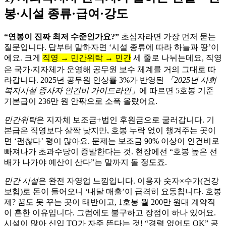
봉·시설 종류·급여·강도
“연봉이 진짜 최저 수준인가요?”
초심자라면 가장 먼저 묻는
질문입니다. 답부터 말하자면 ‘시설 종류에 따라 하늘과 땅’이
에요. 크게
직영 → 민간위탁 → 민간
세 줄로 나뉘는데요, 직영
은 국가‧지자체가 운영해 공무원 보수 체계를 거의 그대로 따
라갑니다. 2025년 공무원 인상률 3%가 반영된
「2025년 사회
복지시설 종사자 인건비 가이드라인」
에 따르면 5호봉 기준
기본급이 236만 원 안팎으로 소폭 올랐어요.
민간위탁
은 지자체 보조금+법인 후원금으로 굴러갑니다. 기
본급은 직영보다 살짝 낮지만, 호봉 누락 없이 챙겨주는 곳이
면 ‘괜찮다’ 평이 많아요. 문제는 보조금 90% 이상이 인건비로
빠져나가 초과수당이 증발한다는 것. 현장에선 “호봉 높은 선
배가 나가야 예산이 산다”는 말까지 돌 정도죠.
민간 시설
은 완전 자영업 느낌입니다. 이용자 숫자×수가(건강
보험)로 돈이 들어오니 ‘내달 매출’이 급격히 요동칩니다. 호봉
제? 꿈도 못 꾸는 곳이 태반이고, 1호봉 월 200만 원대 계약직
이 흔한 이유입니다. 그럼에도 불구하고 장점이 하나 있어요.
시설이 많아 신입 TO가 자주 뜬다는 것! “경력 없어도 OK” 공