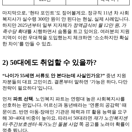
마지막으로, ‘현타 포인트’도 짚어볼게요. 정규직 11년 차 사회
복지사가 실수령 300만 원이 안 된다는 현실, 실제 사례입니다.
하지만 2025년부터 일부 지자체가
정액급식비 월 12만 원
,
가
족수당 확대
를 시행하면서 숨통을 트고 있어요. 여러분의 지원
지역이 이런 우대책을 도입했는지 체크하면 ‘소소하지만 확실
한 차이’를 만들 수 있죠.
2) 50대에도 취업할 수 있을까?
“나이가 55세면 서류도 안 본다는데 사실인가요?”
중년 지원
자분들의 대표 고민이죠. 결론부터 말하면 ‘가능은 하다, 다만
전략이 필요하다’입니다.
먼저
파트 선택
. 노인복지 파트는 연령대 높은 사회복지사를
선호하는 편입니다. 어르신과 동년배라는 ‘연륜의 공감력’ 때
문이죠. 반면 아동‧장애인 기관은 체력과 IT 활용 능력을 요구
해 30~40대 비중이 높아요. 따라서 50대라면
재가 노인복지센
터·주간보호센터·독거노인 돌봄 사업
쪽 공고를 노려야 확률이
껑충 뜁니다.