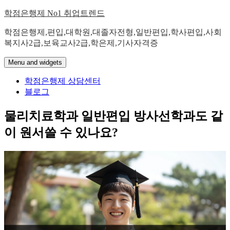
Skip
학점은행제 No1 취업트렌드
to
content
학점은행제,편입,대학원,대졸자전형,일반편입,학사편입,사회
복지사2급,보육교사2급,학은제,기사자격증
Menu and widgets
학점은행제 상담센터
블로그
물리치료학과 일반편입 방사선학과도 같
이 원서쓸 수 있나요?