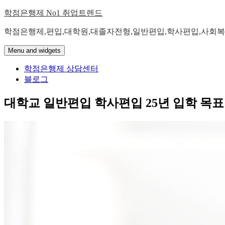
Skip
학점은행제 No1 취업트렌드
to
content
학점은행제,편입,대학원,대졸자전형,일반편입,학사편입,사회복
Menu and widgets
학점은행제 상담센터
블로그
대학교 일반편입 학사편입 25년 입학 목표